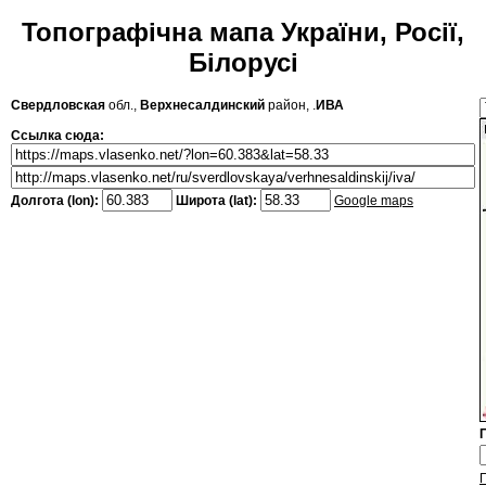
Топографічна мапа України, Росії,
Білорусі
Свердловская
обл.,
Верхнесалдинский
район, .
ИВА
Ссылка сюда:
Долгота (lon):
Широта (lat):
Google maps