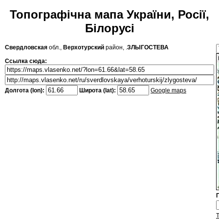
Топографічна мапа України, Росії,
Білорусі
Свердловская
обл.,
Верхотурский
район, .
ЗЛЫГОСТЕВА
Ссылка сюда:
Долгота (lon):
Широта (lat):
Google maps