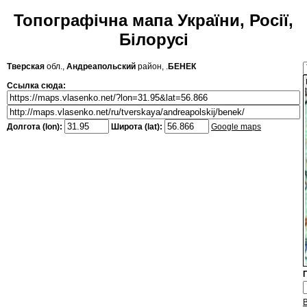
Топографічна мапа України, Росії,
Білорусі
Тверская
обл.,
Андреапольский
район, .
БЕНЕК
Ссылка сюда:
Долгота (lon):
Широта (lat):
Google maps