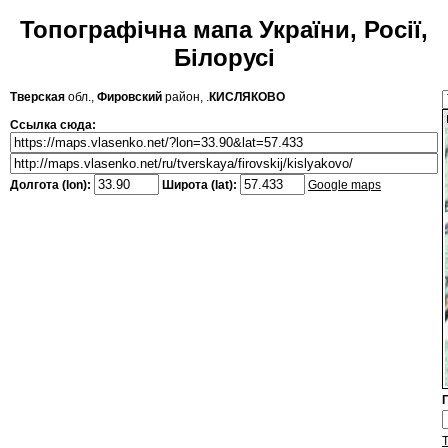
Топографічна мапа України, Росії,
Білорусі
Тверская
обл.,
Фировский
район, .
КИСЛЯКОВО
Ссылка сюда:
Долгота (lon):
Широта (lat):
Google maps