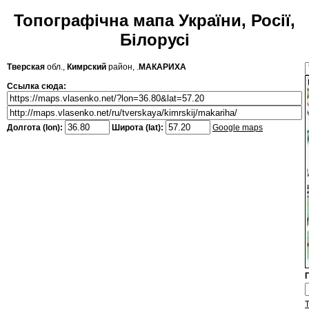
Топографічна мапа України, Росії,
Білорусі
Тверская
обл.,
Кимрский
район, .
МАКАРИХА
Ссылка сюда:
Долгота (lon):
Широта (lat):
Google maps