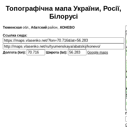
Топографічна мапа України, Росії,
Білорусі
Тюменская
обл.,
Абатский
район, .
КОНЕВО
Ссылка сюда:
Долгота (lon):
Широта (lat):
Google maps