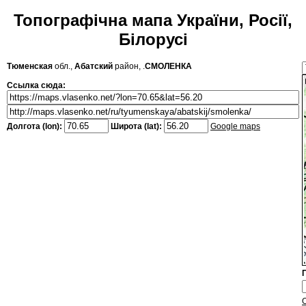
Топографічна мапа України, Росії,
Білорусі
Тюменская
обл.,
Абатский
район, .
СМОЛЕНКА
Ссылка сюда:
Долгота (lon):
Широта (lat):
Google maps