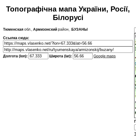
Топографічна мапа України, Росії,
Білорусі
Тюменская
обл.,
Армизонский
район, .
БУЗАНЫ
Ссылка сюда:
Долгота (lon):
Широта (lat):
Google maps