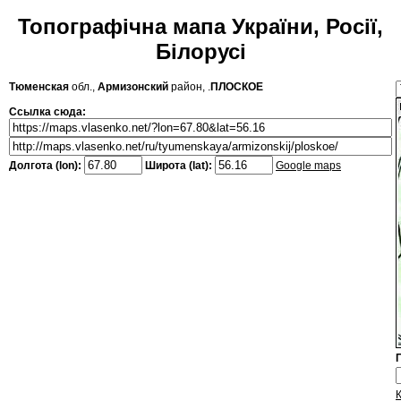
Топографічна мапа України, Росії,
Білорусі
Тюменская
обл.,
Армизонский
район, .
ПЛОСКОЕ
Ссылка сюда:
Долгота (lon):
Широта (lat):
Google maps