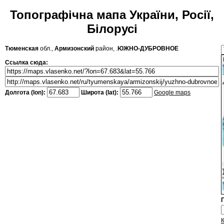
Топографічна мапа України, Росії,
Білорусі
Тюменская
обл.,
Армизонский
район, .
ЮЖНО-ДУБРОВНОЕ
Ссылка сюда:
Долгота (lon):
Широта (lat):
Google maps