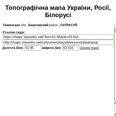
Топографічна мапа України, Росії,
Білорусі
Тюменская
обл.,
Березовский
район, .
ПАТРАСУЙ
Ссылка сюда:
Долгота (lon):
Широта (lat):
Google maps