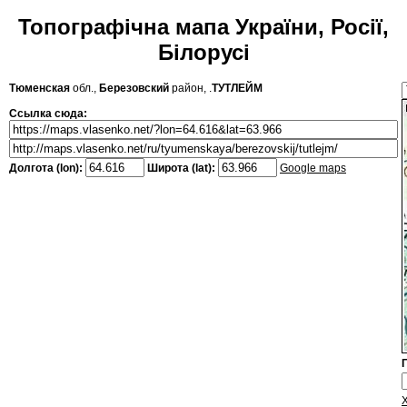
Топографічна мапа України, Росії,
Білорусі
Тюменская
обл.,
Березовский
район, .
ТУТЛЕЙМ
Ссылка сюда:
Долгота (lon):
Широта (lat):
Google maps