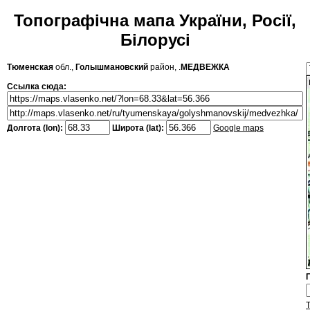
Топографічна мапа України, Росії,
Білорусі
Тюменская
обл.,
Голышмановский
район, .
МЕДВЕЖКА
Ссылка сюда:
Долгота (lon):
Широта (lat):
Google maps