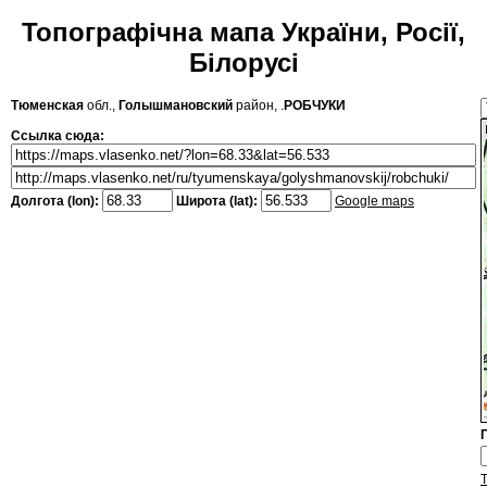
Топографічна мапа України, Росії,
Білорусі
Тюменская
обл.,
Голышмановский
район, .
РОБЧУКИ
Ссылка сюда:
Долгота (lon):
Широта (lat):
Google maps