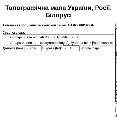
Топографічна мапа України, Росії,
Білорусі
Тюменская
обл.,
Голышмановский
район, .
САДОВЩИКОВА
Ссылка сюда:
Долгота (lon):
Широта (lat):
Google maps