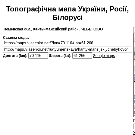
Топографічна мапа України, Росії,
Білорусі
Тюменская
обл.,
Ханты-Мансийский
район, .
ЧЕБЫКОВО
Ссылка сюда:
Долгота (lon):
Широта (lat):
Google maps