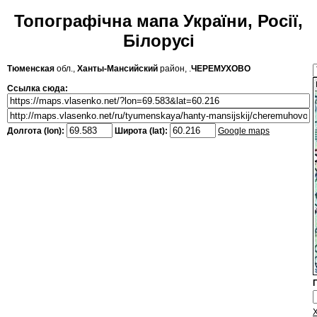
Топографічна мапа України, Росії,
Білорусі
Тюменская
обл.,
Ханты-Мансийский
район, .
ЧЕРЕМУХОВО
Ссылка сюда:
Долгота (lon):
Широта (lat):
Google maps