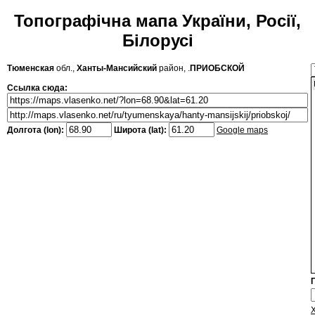
Топографічна мапа України, Росії,
Білорусі
Тюменская
обл.,
Ханты-Мансийский
район, .
ПРИОБСКОЙ
Ссылка сюда:
Долгота (lon):
Широта (lat):
Google maps