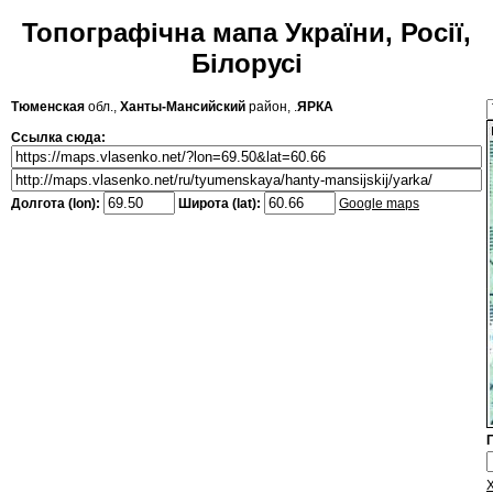
Топографічна мапа України, Росії,
Білорусі
Тюменская
обл.,
Ханты-Мансийский
район, .
ЯРКА
Ссылка сюда:
Долгота (lon):
Широта (lat):
Google maps