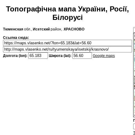
Топографічна мапа України, Росії,
Білорусі
Тюменская
обл.,
Исетский
район, .
КРАСНОВО
Ссылка сюда:
Долгота (lon):
Широта (lat):
Google maps