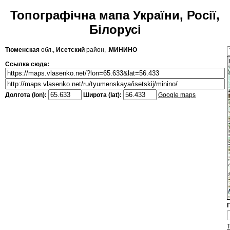
Топографічна мапа України, Росії,
Білорусі
Тюменская
обл.,
Исетский
район, .
МИНИНО
Ссылка сюда:
Долгота (lon):
Широта (lat):
Google maps