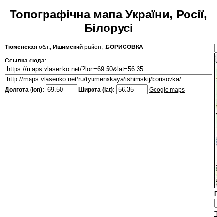
Топографічна мапа України, Росії,
Білорусі
Тюменская
обл.,
Ишимский
район, .
БОРИСОВКА
Ссылка сюда:
Долгота (lon):
Широта (lat):
Google maps