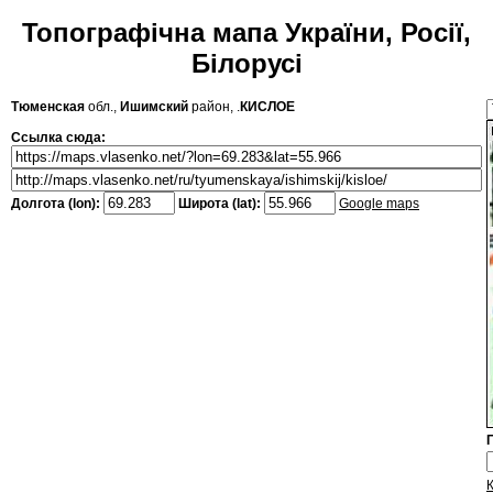
Топографічна мапа України, Росії,
Білорусі
Тюменская
обл.,
Ишимский
район, .
КИСЛОЕ
Ссылка сюда:
Долгота (lon):
Широта (lat):
Google maps