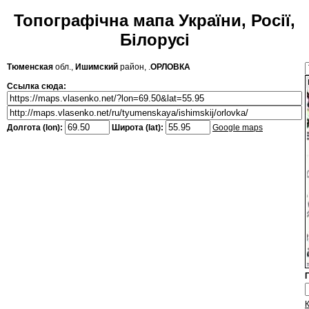
Топографічна мапа України, Росії,
Білорусі
Тюменская
обл.,
Ишимский
район, .
ОРЛОВКА
Ссылка сюда:
Долгота (lon):
Широта (lat):
Google maps