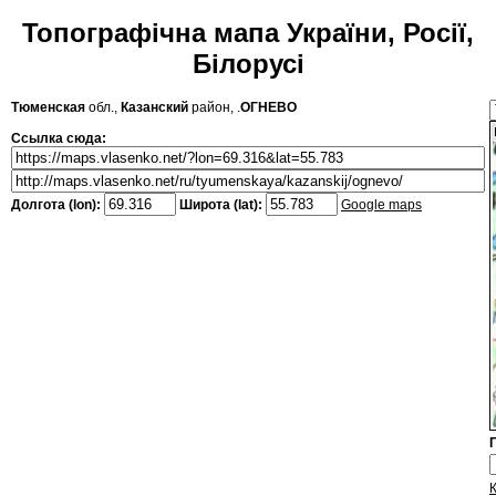
Топографічна мапа України, Росії,
Білорусі
Тюменская
обл.,
Казанский
район, .
ОГНЕВО
Ссылка сюда:
Долгота (lon):
Широта (lat):
Google maps