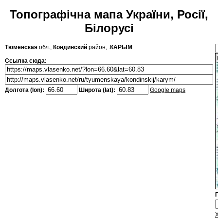
Топографічна мапа України, Росії,
Білорусі
Тюменская
обл.,
Кондинский
район, .
КАРЫМ
Ссылка сюда:
Долгота (lon):
Широта (lat):
Google maps