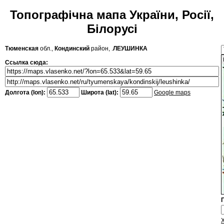
Топографічна мапа України, Росії,
Білорусі
Тюменская
обл.,
Кондинский
район, .
ЛЕУШИНКА
Ссылка сюда:
Долгота (lon):
Широта (lat):
Google maps