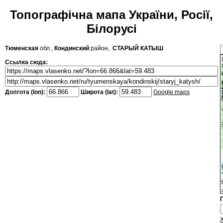
Топографічна мапа України, Росії,
Білорусі
Тюменская
обл.,
Кондинский
район, .
СТАРЫЙ КАТЫШ
Ссылка сюда:
Долгота (lon):
Широта (lat):
Google maps