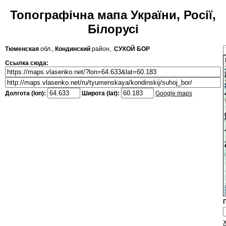
Топографічна мапа України, Росії,
Білорусі
Тюменская
обл.,
Кондинский
район, .
СУХОЙ БОР
Ссылка сюда:
Долгота (lon):
Широта (lat):
Google maps