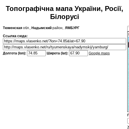
Топографічна мапа України, Росії,
Білорусі
Тюменская
обл.,
Надымский
район, .
ЯМБУРГ
Ссылка сюда:
Долгота (lon):
Широта (lat):
Google maps