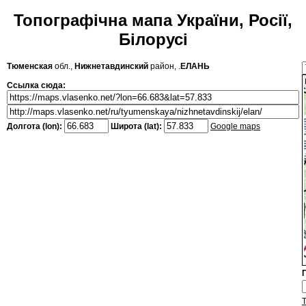
Топографічна мапа України, Росії,
Білорусі
Тюменская
обл.,
Нижнетавдинский
район, .
ЕЛАНЬ
Ссылка сюда:
Долгота (lon):
Широта (lat):
Google maps