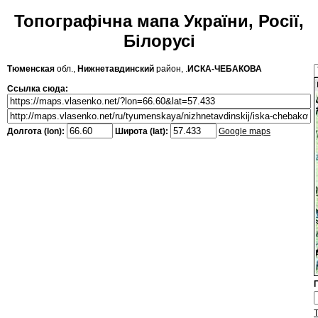
Топографічна мапа України, Росії,
Білорусі
Тюменская
обл.,
Нижнетавдинский
район, .
ИСКА-ЧЕБАКОВА
Ссылка сюда:
Долгота (lon):
Широта (lat):
Google maps