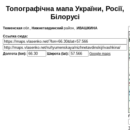
Топографічна мапа України, Росії,
Білорусі
Тюменская
обл.,
Нижнетавдинский
район, .
ИВАШКИНА
Ссылка сюда:
Долгота (lon):
Широта (lat):
Google maps