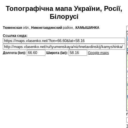
Топографічна мапа України, Росії,
Білорусі
Тюменская
обл.,
Нижнетавдинский
район, .
КАМЫШИНКА
Ссылка сюда:
Долгота (lon):
Широта (lat):
Google maps