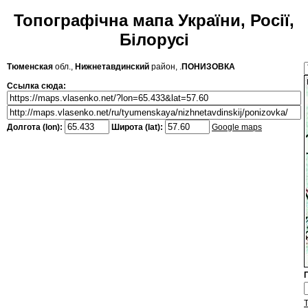
Топографічна мапа України, Росії,
Білорусі
Тюменская
обл.,
Нижнетавдинский
район, .
ПОНИЗОВКА
Ссылка сюда:
Долгота (lon):
Широта (lat):
Google maps