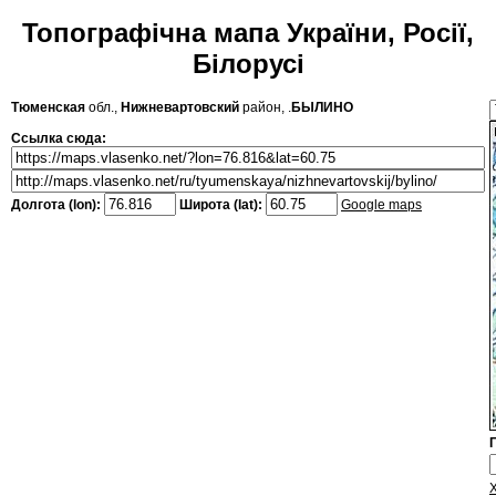
Топографічна мапа України, Росії,
Білорусі
Тюменская
обл.,
Нижневартовский
район, .
БЫЛИНО
Ссылка сюда:
Долгота (lon):
Широта (lat):
Google maps