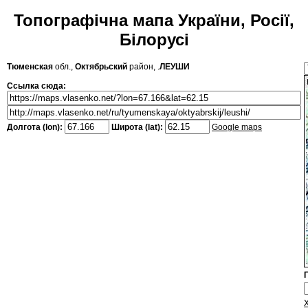
Топографічна мапа України, Росії,
Білорусі
Тюменская
обл.,
Октябрьский
район, .
ЛЕУШИ
Ссылка сюда:
Долгота (lon):
Широта (lat):
Google maps