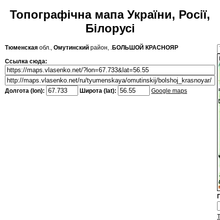
Топографічна мапа України, Росії,
Білорусі
Тюменская
обл.,
Омутинский
район, .
БОЛЬШОЙ КРАСНОЯР
Ссылка сюда:
Долгота (lon):
Широта (lat):
Google maps