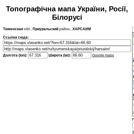
Топографічна мапа України, Росії,
Білорусі
Тюменская
обл.,
Приуральский
район, .
ХАРСАИМ
Ссылка сюда:
Долгота (lon):
Широта (lat):
Google maps