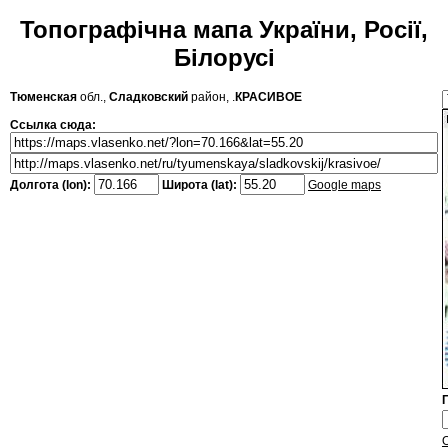
Топографічна мапа України, Росії,
Білорусі
Тюменская
обл.,
Сладковский
район, .
КРАСИВОЕ
Ссылка сюда:
Долгота (lon):
Широта (lat):
Google maps