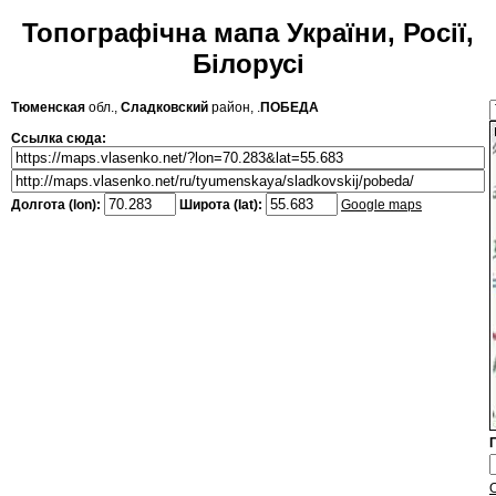
Топографічна мапа України, Росії,
Білорусі
Тюменская
обл.,
Сладковский
район, .
ПОБЕДА
Ссылка сюда:
Долгота (lon):
Широта (lat):
Google maps