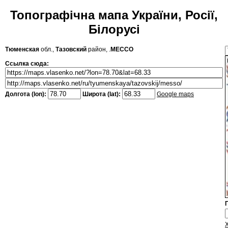
Топографічна мапа України, Росії,
Білорусі
Тюменская
обл.,
Тазовский
район, .
МЕССО
Ссылка сюда:
Долгота (lon):
Широта (lat):
Google maps