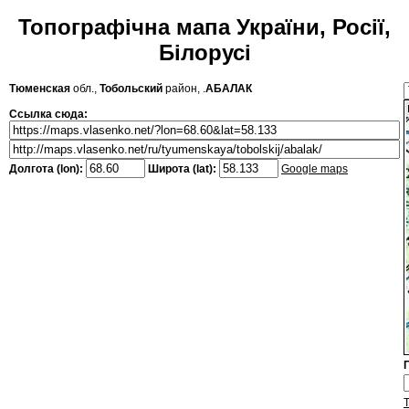
Топографічна мапа України, Росії,
Білорусі
Тюменская
обл.,
Тобольский
район, .
АБАЛАК
Ссылка сюда:
Долгота (lon):
Широта (lat):
Google maps