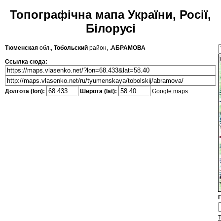
Топографічна мапа України, Росії,
Білорусі
Тюменская
обл.,
Тобольский
район, .
АБРАМОВА
Ссылка сюда:
Долгота (lon):
Широта (lat):
Google maps