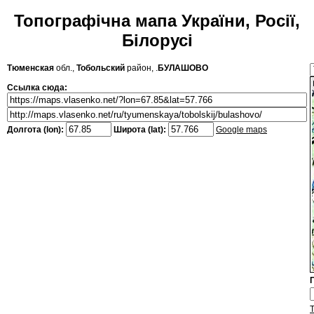
Топографічна мапа України, Росії,
Білорусі
Тюменская
обл.,
Тобольский
район, .
БУЛАШОВО
Ссылка сюда:
Долгота (lon):
Широта (lat):
Google maps