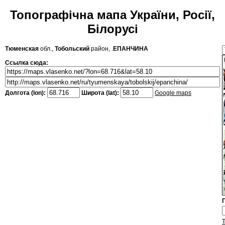
Топографічна мапа України, Росії,
Білорусі
Тюменская
обл.,
Тобольский
район, .
ЕПАНЧИНА
Ссылка сюда:
Долгота (lon):
Широта (lat):
Google maps