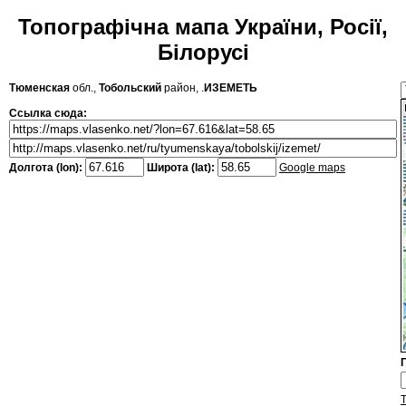
Топографічна мапа України, Росії,
Білорусі
Тюменская
обл.,
Тобольский
район, .
ИЗЕМЕТЬ
Ссылка сюда:
Долгота (lon):
Широта (lat):
Google maps