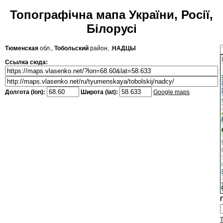
Топографічна мапа України, Росії,
Білорусі
Тюменская
обл.,
Тобольский
район, .
НАДЦЫ
Ссылка сюда:
Долгота (lon):
Широта (lat):
Google maps