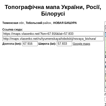
Топографічна мапа України, Росії,
Білорусі
Тюменская
обл.,
Тобольский
район, .
НОВАЯ БИШУРА
Ссылка сюда:
Долгота (lon):
Широта (lat):
Google maps