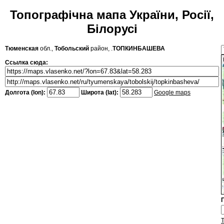
Топографічна мапа України, Росії,
Білорусі
Тюменская
обл.,
Тобольский
район, .
ТОПКИНБАШЕВА
Ссылка сюда:
Долгота (lon):
Широта (lat):
Google maps